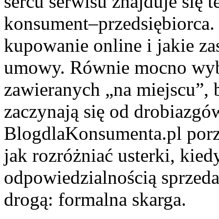
sercu serwisu znajduje się 
konsument–przedsiębiorca. 
kupowanie online i jakie z
umowy. Równie mocno wyb
zawieranych „na miejscu”, 
zaczynają się od drobiazgó
BlogdlaKonsumenta.pl porzą
jak rozróżniać usterki, kie
odpowiedzialnością sprzedaw
drogą: formalna skarga.