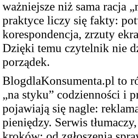
ważniejsze niż sama racja „
praktyce liczy się fakty: p
korespondencja, zrzuty ekra
Dzięki temu czytelnik nie d
porządek.
BlogdlaKonsumenta.pl to ró
„na styku” codzienności i pr
pojawiają się nagle: rekla
pieniędzy. Serwis tłumaczy,
kroków: od zgłoszenia spra