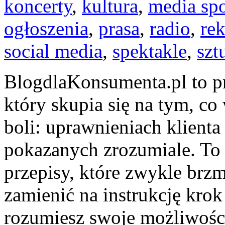
koncerty
,
kultura
,
media sp
ogłoszenia
,
prasa
,
radio
,
rek
social media
,
spektakle
,
szt
BlogdlaKonsumenta.pl to p
który skupia się na tym, co
boli: uprawnieniach klient
pokazanych zrozumiale. To 
przepisy, które zwykle brz
zamienić na instrukcję krok
rozumiesz swoje możliwości