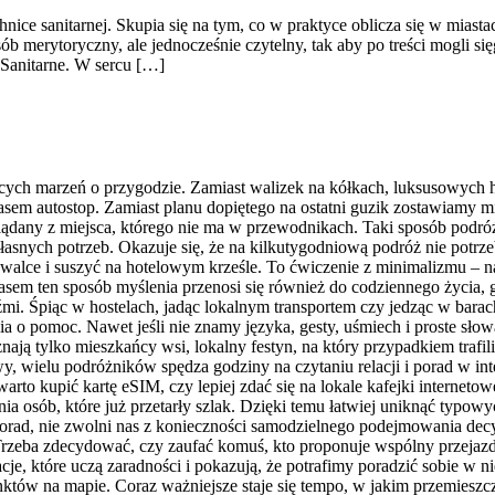
ice sanitarnej. Skupia się na tym, co w praktyce oblicza się w miast
merytoryczny, ale jednocześnie czytelny, tak aby po treści mogli się
 Sanitarne. W sercu […]
cych marzeń o przygodzie. Zamiast walizek na kółkach, luksusowych h
czasem autostop. Zamiast planu dopiętego na ostatni guzik zostawiamy
lądany z miejsca, którego nie ma w przewodnikach. Taki sposób podró
nych potrzeb. Okazuje się, że na kilkutygodniową podróż nie potrzeb
walce i suszyć na hotelowym krześle. To ćwiczenie z minimalizmu – n
 czasem ten sposób myślenia przenosi się również do codziennego życia
źmi. Śpiąc w hostelach, jadąc lokalnym transportem czy jedząc w barac
 pomoc. Nawet jeśli nie znamy języka, gesty, uśmiech i proste słowa 
ją tylko mieszkańcy wsi, lokalny festyn, na który przypadkiem trafil
, wielu podróżników spędza godziny na czytaniu relacji i porad w int
arto kupić kartę eSIM, czy lepiej zdać się na lokale kafejki interneto
a osób, które już przetarły szlak. Dzięki temu łatwiej uniknąć typow
porad, nie zwolni nas z konieczności samodzielnego podejmowania decy
. Trzeba zdecydować, czy zaufać komuś, kto proponuje wspólny przejazd
cje, które uczą zaradności i pokazują, że potrafimy poradzić sobie w
nktów na mapie. Coraz ważniejsze staje się tempo, w jakim przemieszc