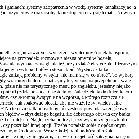
ach i gminach: systemy zaopatrzenia w wodę, systemy kanalizacyjne, a
gać inżynierowie oraz osoby, które dopiero uczą się tematu. Nowości
oteli i zorganizowanych wycieczek wybieramy środek transportu,
 miejsce na przypadek: rozmowę z nieznajomymi w hostelu,
żowania wymaga odwagi, ale też uczy działać elastycznie. Pierwszym
ujemy trzech par butów i stosu ubrań. Wystarczy kilka
agle znikają problemy w stylu „nie mam się w co ubrać”, bo wybory
, gdy wracamy do domu i patrzymy krytycznie na przepełnioną szafę.
h, gdzie nie ma turystycznego menu po angielsku, jesteśmy niejako
potrafią zdziałać cuda. Często to właśnie dzięki takim interakcjom
iśmy, czy skromną świątynię na wzgórzu, z którego roztacza się
ernecie. Jak spakować plecak, aby nie ważył zbyt wiele? Jakie
we? Na te i dziesiątki innych pytań często odpowiada szczegółowy
ych błędów – zbyt dużego bagażu, źle dobranego obuwia czy braku
zji na miejscu. Nagle trzeba policzyć, czy wystarczy gotówki do
, czy poszukać innej opcji. Trzeba poradzić sobie z opóźnionym
 nieznanym środowisku. Wraz z kolejnymi podróżami rośnie
zamy się między miejscami, a nawet umiejętność zatrzymania się na