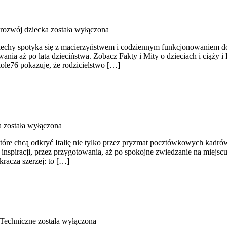
 rozwój dziecka
została wyłączona
ciechy spotyka się z macierzyństwem i codziennym funkcjonowaniem do
nia aż po lata dzieciństwa. Zobacz Fakty i Mity o dzieciach i ciąży i
kole76 pokazuje, że rodzicielstwo […]
a
została wyłączona
tóre chcą odkryć Italię nie tylko przez pryzmat pocztówkowych kadrów
 inspiracji, przez przygotowania, aż po spokojne zwiedzanie na miejsc
racza szerzej: to […]
 Techniczne
została wyłączona