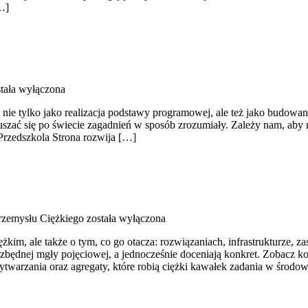
[…]
tała wyłączona
i nie tylko jako realizacja podstawy programowej, ale też jako budow
zać się po świecie zagadnień w sposób zrozumiały. Zależy nam, aby n
Przedszkola Strona rozwija […]
Przemysłu Ciężkiego
została wyłączona
kim, ale także o tym, co go otacza: rozwiązaniach, infrastrukturze, za
z zbędnej mgły pojęciowej, a jednocześnie doceniają konkret. Zobacz
 wytwarzania oraz agregaty, które robią ciężki kawałek zadania w śro