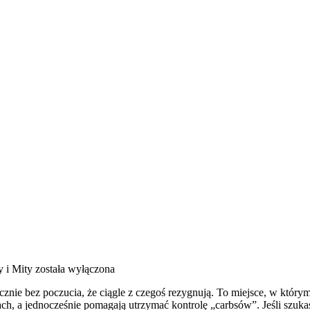
y i Mity
została wyłączona
icznie bez poczucia, że ciągle z czegoś rezygnują. To miejsce, w któr
h, a jednocześnie pomagają utrzymać kontrolę „carbsów”. Jeśli szukasz p