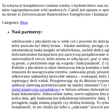
Ta witryna to kompleksowe centrum wiedzy o hydrotechnice oraz techn
także zagospodarowanie wód opadowych. Całość jest opisana w sposób 
na stronie to Zrównoważone Budownictwo Energetyczne i Instalacje
Categories:
Blog
Nasi partnerzy:
odróżowanie z plecakiem ma w sobie coś z powrotu do dziecię
który pozwala być bliżej świata – lokalne autobusy, pociągi, 
rekomendację małej knajpki od taksówkarza, zachód słońca og
doświadczeniem backpackera jest zazwyczaj porządkowanie włas
uniwersalnych rzeczy, które można ze sobą łączyć, prać w umy
są proste, a priorytetem staje się wygoda i funkcjonalność. Z
Podróże z plecakiem to także intensywna lekcja kontaktu z lud
zmuszeni do nawiązywania rozmów, zadawania pytań, proszenia o
odkrywamy najbardziej niezwykłe miejsca – wodospad, który zna
zapierający dech widok. Przygotowując się do dłuższej wyprawy
aplikacje ułatwiają przemieszczanie się między miastami? Czy w
portal tematyczno-poradnikowy
w którym zebrano doświadczeni
kopii dokumentów. Jednocześnie żadna, nawet najlepsza lista 
końca dnia, gdy bankomat jest kilkadziesiąt kilometrów dalej
pociągiem, nagłą zmianą pogody czy drobną kontuzją. To sytua
świadomość, że nie chodzi już tylko o „zaliczanie” nowych pu