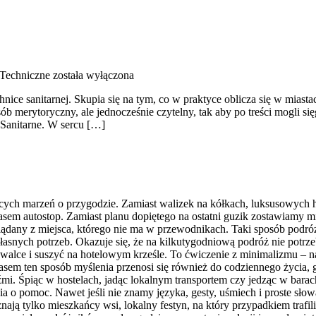
 Techniczne
została wyłączona
ice sanitarnej. Skupia się na tym, co w praktyce oblicza się w miast
merytoryczny, ale jednocześnie czytelny, tak aby po treści mogli się
 Sanitarne. W sercu […]
cych marzeń o przygodzie. Zamiast walizek na kółkach, luksusowych h
czasem autostop. Zamiast planu dopiętego na ostatni guzik zostawiamy
lądany z miejsca, którego nie ma w przewodnikach. Taki sposób podró
nych potrzeb. Okazuje się, że na kilkutygodniową podróż nie potrzeb
walce i suszyć na hotelowym krześle. To ćwiczenie z minimalizmu – n
 czasem ten sposób myślenia przenosi się również do codziennego życia
źmi. Śpiąc w hostelach, jadąc lokalnym transportem czy jedząc w barac
 pomoc. Nawet jeśli nie znamy języka, gesty, uśmiech i proste słowa 
ją tylko mieszkańcy wsi, lokalny festyn, na który przypadkiem trafil