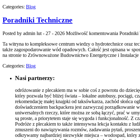
Categories:
Blog
Poradniki Techniczne
Posted by admin
lut - 27 - 2026
Możliwość komentowania
Poradniki
Ta witryna to kompleksowe centrum wiedzy o hydrotechnice oraz techn
także zagospodarowanie wód opadowych. Całość jest opisana w sposób 
na stronie to Zrównoważone Budownictwo Energetyczne i Instalacje
Categories:
Blog
Nasi partnerzy:
odróżowanie z plecakiem ma w sobie coś z powrotu do dziecię
który pozwala być bliżej świata – lokalne autobusy, pociągi, 
rekomendację małej knajpki od taksówkarza, zachód słońca og
doświadczeniem backpackera jest zazwyczaj porządkowanie włas
uniwersalnych rzeczy, które można ze sobą łączyć, prać w umy
są proste, a priorytetem staje się wygoda i funkcjonalność. Z
Podróże z plecakiem to także intensywna lekcja kontaktu z lud
zmuszeni do nawiązywania rozmów, zadawania pytań, proszenia o
odkrywamy najbardziej niezwykłe miejsca – wodospad, który zna