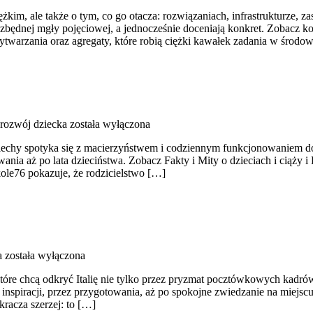
kim, ale także o tym, co go otacza: rozwiązaniach, infrastrukturze, za
z zbędnej mgły pojęciowej, a jednocześnie doceniają konkret. Zobacz
 wytwarzania oraz agregaty, które robią ciężki kawałek zadania w śro
 rozwój dziecka
została wyłączona
ciechy spotyka się z macierzyństwem i codziennym funkcjonowaniem do
nia aż po lata dzieciństwa. Zobacz Fakty i Mity o dzieciach i ciąży i
kole76 pokazuje, że rodzicielstwo […]
a
została wyłączona
tóre chcą odkryć Italię nie tylko przez pryzmat pocztówkowych kadrów
 inspiracji, przez przygotowania, aż po spokojne zwiedzanie na miejsc
racza szerzej: to […]