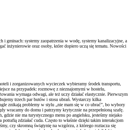
ach i gminach: systemy zaopatrzenia w wodę, systemy kanalizacyjne, a
gać inżynierowie oraz osoby, które dopiero uczą się tematu. Nowości
oteli i zorganizowanych wycieczek wybieramy środek transportu,
 miejsce na przypadek: rozmowę z nieznajomymi w hostelu,
żowania wymaga odwagi, ale też uczy działać elastycznie. Pierwszym
ujemy trzech par butów i stosu ubrań. Wystarczy kilka
agle znikają problemy w stylu „nie mam się w co ubrać”, bo wybory
, gdy wracamy do domu i patrzymy krytycznie na przepełnioną szafę.
h, gdzie nie ma turystycznego menu po angielsku, jesteśmy niejako
potrafią zdziałać cuda. Często to właśnie dzięki takim interakcjom
iśmy, czy skromną świątynię na wzgórzu, z którego roztacza się