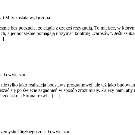
y i Mity
została wyłączona
icznie bez poczucia, że ciągle z czegoś rezygnują. To miejsce, w któr
h, a jednocześnie pomagają utrzymać kontrolę „carbsów”. Jeśli szukasz p
[…]
tała wyłączona
i nie tylko jako realizacja podstawy programowej, ale też jako budow
zać się po świecie zagadnień w sposób zrozumiały. Zależy nam, aby n
Przedszkola Strona rozwija […]
Przemysłu Ciężkiego
została wyłączona