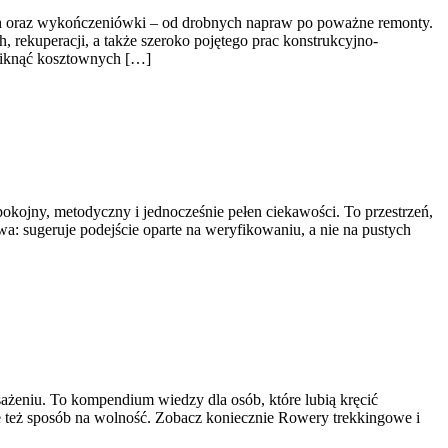
ych oraz wykończeniówki – od drobnych napraw po poważne remonty.
, rekuperacji, a także szeroko pojętego prac konstrukcyjno-
uniknąć kosztownych […]
okojny, metodyczny i jednocześnie pełen ciekawości. To przestrzeń,
a: sugeruje podejście oparte na weryfikowaniu, a nie na pustych
sażeniu. To kompendium wiedzy dla osób, które lubią kręcić
ale też sposób na wolność. Zobacz koniecznie Rowery trekkingowe i