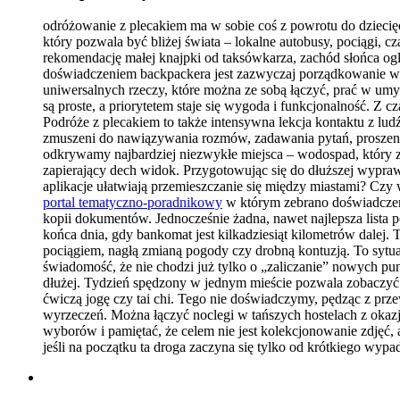
odróżowanie z plecakiem ma w sobie coś z powrotu do dziecię
który pozwala być bliżej świata – lokalne autobusy, pociągi, 
rekomendację małej knajpki od taksówkarza, zachód słońca og
doświadczeniem backpackera jest zazwyczaj porządkowanie włas
uniwersalnych rzeczy, które można ze sobą łączyć, prać w umy
są proste, a priorytetem staje się wygoda i funkcjonalność. Z
Podróże z plecakiem to także intensywna lekcja kontaktu z lud
zmuszeni do nawiązywania rozmów, zadawania pytań, proszenia o
odkrywamy najbardziej niezwykłe miejsca – wodospad, który zna
zapierający dech widok. Przygotowując się do dłuższej wyprawy
aplikacje ułatwiają przemieszczanie się między miastami? Czy w
portal tematyczno-poradnikowy
w którym zebrano doświadczeni
kopii dokumentów. Jednocześnie żadna, nawet najlepsza lista 
końca dnia, gdy bankomat jest kilkadziesiąt kilometrów dalej
pociągiem, nagłą zmianą pogody czy drobną kontuzją. To sytua
świadomość, że nie chodzi już tylko o „zaliczanie” nowych pu
dłużej. Tydzień spędzony w jednym mieście pozwala zobaczyć ni
ćwiczą jogę czy tai chi. Tego nie doświadczymy, pędząc z pr
wyrzeczeń. Można łączyć noclegi w tańszych hostelach z okazj
wyborów i pamiętać, że celem nie jest kolekcjonowanie zdjęć,
jeśli na początku ta droga zaczyna się tylko od krótkiego wypa