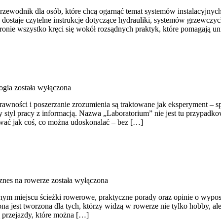
przewodnik dla osób, które chcą ogarnąć temat systemów instalacyjn
dostaje czytelne instrukcje dotyczące hydrauliki, systemów grzewczych
ronie wszystko kręci się wokół rozsądnych praktyk, które pomagają 
ogia
została wyłączona
rawności i poszerzanie zrozumienia są traktowane jak eksperyment – sp
 styl pracy z informacją. Nazwa „Laboratorium” nie jest tu przypadkow
ować jak coś, co można udoskonalać – bez […]
iznes na rowerze
została wyłączona
ednym miejscu ścieżki rowerowe, praktyczne porady oraz opinie o wypo
ona jest tworzona dla tych, którzy widzą w rowerze nie tylko hobby, 
 przejazdy, które można […]