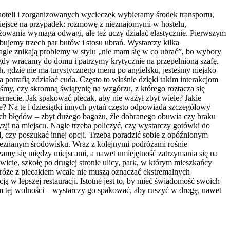
oteli i zorganizowanych wycieczek wybieramy środek transportu,
 miejsce na przypadek: rozmowę z nieznajomymi w hostelu,
żowania wymaga odwagi, ale też uczy działać elastycznie. Pierwszym
ujemy trzech par butów i stosu ubrań. Wystarczy kilka
agle znikają problemy w stylu „nie mam się w co ubrać”, bo wybory
, gdy wracamy do domu i patrzymy krytycznie na przepełnioną szafę.
h, gdzie nie ma turystycznego menu po angielsku, jesteśmy niejako
potrafią zdziałać cuda. Często to właśnie dzięki takim interakcjom
iśmy, czy skromną świątynię na wzgórzu, z którego roztacza się
ernecie. Jak spakować plecak, aby nie ważył zbyt wiele? Jakie
we? Na te i dziesiątki innych pytań często odpowiada szczegółowy
ych błędów – zbyt dużego bagażu, źle dobranego obuwia czy braku
zji na miejscu. Nagle trzeba policzyć, czy wystarczy gotówki do
, czy poszukać innej opcji. Trzeba poradzić sobie z opóźnionym
 nieznanym środowisku. Wraz z kolejnymi podróżami rośnie
zamy się między miejscami, a nawet umiejętność zatrzymania się na
icie, szkołę po drugiej stronie ulicy, park, w którym mieszkańcy
róże z plecakiem wcale nie muszą oznaczać ekstremalnych
 w lepszej restauracji. Istotne jest to, by mieć świadomość swoich
em tej wolności – wystarczy go spakować, aby ruszyć w drogę, nawet