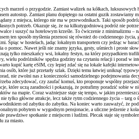
cych marzeń o przygodzie. Zamiast walizek na kółkach, luksusowych h
czasem autostop. Zamiast planu dopiętego na ostatni guzik zostawiamy
lądany z miejsca, którego nie ma w przewodnikach. Taki sposób podró
nych potrzeb. Okazuje się, że na kilkutygodniową podróż nie potrzeb
walce i suszyć na hotelowym krześle. To ćwiczenie z minimalizmu – n
 czasem ten sposób myślenia przenosi się również do codziennego życia
źmi. Śpiąc w hostelach, jadąc lokalnym transportem czy jedząc w barac
 pomoc. Nawet jeśli nie znamy języka, gesty, uśmiech i proste słowa 
ją tylko mieszkańcy wsi, lokalny festyn, na który przypadkiem trafil
, wielu podróżników spędza godziny na czytaniu relacji i porad w int
arto kupić kartę eSIM, czy lepiej zdać się na lokale kafejki interneto
a osób, które już przetarły szlak. Dzięki temu łatwiej uniknąć typow
porad, nie zwolni nas z konieczności samodzielnego podejmowania decy
. Trzeba zdecydować, czy zaufać komuś, kto proponuje wspólny przejazd
cje, które uczą zaradności i pokazują, że potrafimy poradzić sobie w
nktów na mapie. Coraz ważniejsze staje się tempo, w jakim przemieszc
e tylko główne atrakcje, lecz także rytm codziennego życia – targ o św
zewodnikiem od zabytku do zabytku. Na koniec warto zauważyć, że pod
onalnym pobytem w wygodnym pensjonacie, a uliczne jedzenie z kolacją
 ale prawdziwe spotkanie z miejscem i ludźmi. Plecak staje się symbol
du za miasto.