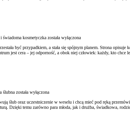
 i świadoma kosmetyczka
została wyłączona
przestała być przypadkiem, a stała się spójnym planem. Strona opisuje
um jest cera – jej odporność, a obok niej człowiek: każdy, kto chce l
 ślubna
została wyłączona
ują ślub oraz uczestniczenie w weselu i chcą mieć pod ręką przemówien
kturą. Dzięki temu zarówno para młoda, jak i drużba, świadkowa, rodzi