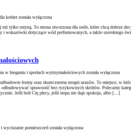
la kobiet
została wyłączona
ej niż tylko rutyną. To strona stworzona dla osób, które chcą dobrze
óby i wskazówki dotyczące wód perfumowanych, a także szerokiego świ
]
ymałościowych
pia w bieganiu i sportach wytrzymałościowych
została wyłączona
, odbudowie formy oraz skutecznemu terapii urazów. To miejsce, w któr
jak odbudowywać sprawność bez ryzykownych skrótów. Polecamy kategor
znie. Jeśli boli Cię plecy, jeśli stopa nie daje spokoju, albo […]
 i wyciszanie pomieszczeń
została wyłączona