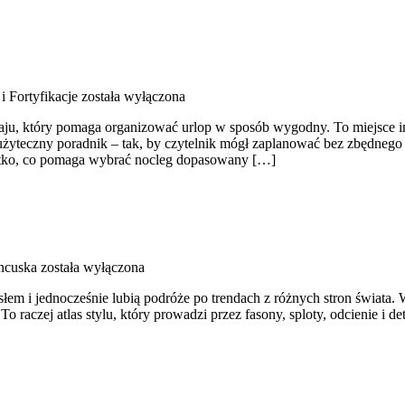
i Fortyfikacje
została wyłączona
u, który pomaga organizować urlop w sposób wygodny. To miejsce insp
użyteczny poradnik – tak, by czytelnik mógł zaplanować bez zbędnego 
ystko, co pomaga wybrać nocleg dopasowany […]
ncuska
została wyłączona
em i jednocześnie lubią podróże po trendach z różnych stron świata. W c
To raczej atlas stylu, który prowadzi przez fasony, sploty, odcienie i d